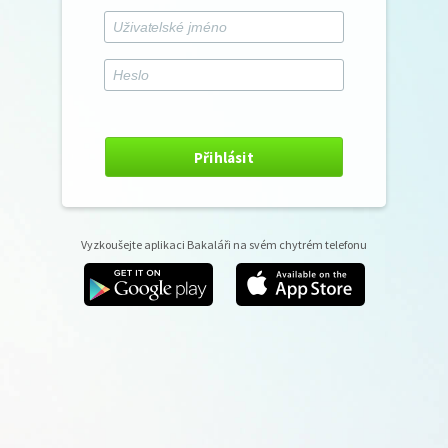
Přihlásit
Vyzkoušejte aplikaci Bakaláři na svém chytrém telefonu